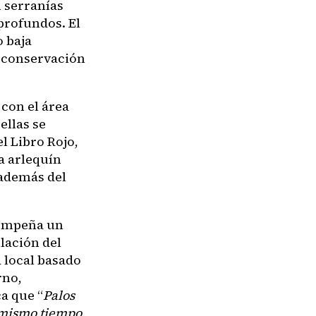
 serranías
 profundos. El
o baja
a conservación
 con el área
ellas se
l Libro Rojo,
na arlequín
 además del
sempeña un
lación del
 local basado
rno,
a que “
Palos
l mismo tiempo