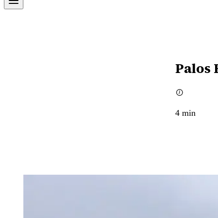
Palos 
4
min