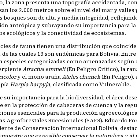
, la zona presenta una topografía accidentada, con
an los 2.000 metros sobre el nivel del mar y valles
s bosques son de alta y media integridad, reflejand
ión antrópica y subrayando su importancia para l
os ecológicos y la conectividad de ecosistemas.
ecies de fauna tienen una distribución que coincide
 de las cuales 13 son endémicas para Bolivia. Entre 
an especies categorizadas como amenazadas según e
erpiente
Atractus emmeli
(En Peligro Crítico), la ra
ricolor
y el mono araña
Ateles chamek
(En Peligro),
rpía
Harpia harpyja
, clasificada como Vulnerable.
 su importancia para la biodiversidad, el área de
e en la protección de cabeceras de cuenca y la regu
ciones esenciales para la producción agroecológica
as Agroforestales Sucesionales (SAFS). Eduardo Fo
dente de Conservación Internacional Bolivia, destac
emuestra que es posible conservar la naturaleza y a