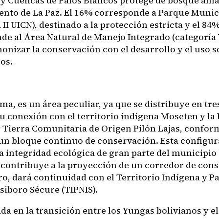
 y Cuencas de Palos Blancos protege de bosque ama
nto de La Paz. El 16% corresponde a Parque Munic
 II UICN
), destinado a la protección estricta y el 84
de al Área Natural de Manejo Integrado (categoría 
onizar la conservación con el desarrollo y el uso s
os.
ma, es un área peculiar, ya que se distribuye en tre
u conexión con el territorio indígena Moseten y la 
y Tierra Comunitaria de Origen Pilón Lajas, confo
un bloque continuo de conservación. Esta configu
a integridad ecológica de gran parte del municipio
 contribuye a la proyección de un corredor de con
ro, dará continuidad con el Territorio Indígena y P
siboro Sécure (TIPNIS).
ada en la transición entre los Yungas bolivianos y 