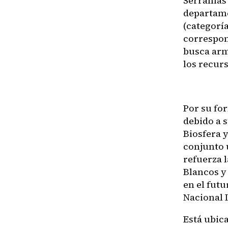
Serranías
departame
(categoría
correspon
busca arm
los recurs
Por su for
debido a s
Biosfera 
conjunto 
refuerza l
Blancos y
en el futu
Nacional I
Está ubic