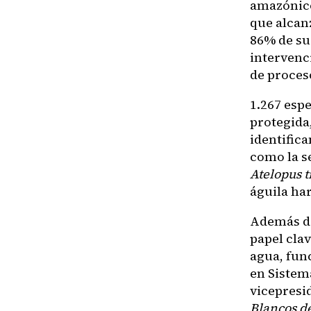
amazónico
que alcanz
86% de su
intervenc
de proces
1.267 esp
protegida,
identific
como la s
Atelopus t
águila ha
Además de
papel clav
agua, fun
en Sistem
vicepresi
Blancos d