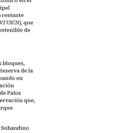
zónico en el
ipal
% restante
VI UICN), que
ostenible de
s bloques,
Reserva de la
rmando en
ración
 de Palos
servación que,
arque
el Subandino