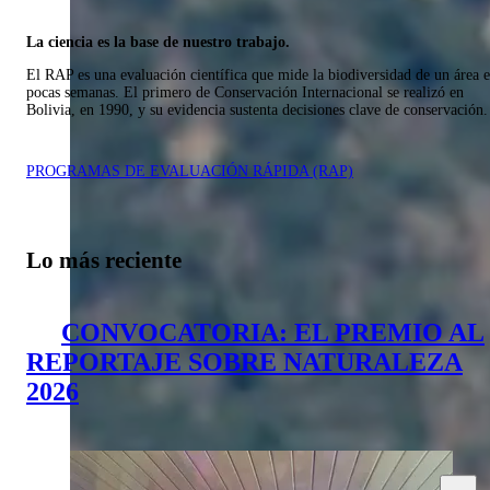
La ciencia es la base de nuestro trabajo.
El RAP es una evaluación científica que mide la biodiversidad de un área 
pocas semanas. El primero de Conservación Internacional se realizó en
Bolivia, en 1990, y su evidencia sustenta decisiones clave de conservación.
PROGRAMAS DE EVALUACIÓN RÁPIDA (RAP)​​​​‌ ‍ ​‍​‍‌‍ ‌ ​‍‌‍‍‌‌‍‌ ‌‍‍‌‌‍ ‍​‍​‍​ ‍‍​‍​‍‌ ​ ‌‍​‌‌‍ ‍‌‍‍‌‌ ‌​‌ ‍‌​‍ ‍‌‍‍‌‌‍ ​‍​‍​‍ ​​‍​‍‌‍‍​‌ ​‍‌‍‌‌‌‍‌‍​‍​‍​ ‍‍​‍​‍‌‍‍​‌ ‌​‌ ‌​‌ ​​‌ ​ ​ ‍‍​‍ ​‍ ‌ ​ ‌‍​‌‌‍ ‍‌‍‍‌‌ ‌​‌ ‍‌​‍ ‍‌‍​ ‌‍ ‌‍ ‍‌ ​ ‌‍‌‌‌ ​‍‌ ‌‍‌‍​‌‌ ‌​‌‍‍‌‌‍ ‌‍ ‍​‍ ‍‌‍ ‌ ​‍‌‍‌ ​‍ ‌‍ ‌‌‍​‌‌‍‍‌‌‍ ‍​‍ ‌‍‍‌‌‍ ‍‌ ‌​‌‍‌‌‌‍ ‍‌ ‌​​‍ ‌‍‌‌‌‍‌​‌‍‍‌‌ ‌​​‍ ‌‍ ‌‌‍ ‌‍‌​‌‍‌‌​ ‌‌ ​​‌ ​‍‌‍‌‌‌ ​ ‌‍‌‌‌‍ ‍‌ ‌​‌‍​‌‌ ‌​‌‍‍‌‌‍ ‌‍ ‍​ ‍ ‌‍‍‌‌‍‌​​ ‌​ ​‍​ ​ ​ ​​​ ‍‌​ ‌‌​ ​ ‌‍‌‌​ ‍‌​‍ ‌​ ​​‌‍​‍‌‍‌‍​ ​‍​‍ ‌​ ‌​‌‍​ ​ ‌‌‌‍​‌​‍ ‌​ ‍​​ ‌​​ ​‍​ ‍‌​‍ ‌​ ​‌‌‍‌‍​ ​‍‌‍‌​​ ‌ ​ ‌ ‌‍‌‍​ ​ ​ ​ ‌‍​‍​ ​​​ ‍‌​ ‍ ‌ ‌​‌ ‍‌‌ ​​‌‍‌‌​ ‌‌‍‌​‌‍ ‌‍​ ‌ ‌‌‌‍ ‌‌‍‌‌‌‍ ‍‌ ‌​​‍ ‍‌ ​​‌‍​‌‌‍‌ ‌‍‌‌​ ‍ ‌ ​​‌‍​‌‌ ‌​‌‍‍​​ ‌‌‍​ ‌‍ ‌‍ ‍‌ ‌​‌‍‌‌‌‍ ‍‌ ‌​​‍‌‌​ ‌‌‌​​‍‌‌ ‌‍‍ ‌‍‌‌‌ ‍‌​‍‌‌​ ​ ‌​‌​​‍‌‌​ ​ ‌​‌​​‍‌‌​ ​‍​ ​‍‌‍​‍​ ‌‌​ ‌ ​ ‌​‌‍‌‍‌‍​ ​ ​​​ ‌‍‌‍‌‌​ ​‍​ ‍​​ ​‌​‍‌‌​ ​‍​ ​‍​‍‌‌​ ‌‌‌​‌​​‍ ‍‌ ‌​‌‍‍‌‌ ‌​‌‍ ​‌‍‌‌​ ‌‍​‍‌‍​‌‌ ​ ‌‍‌‌‌‌‌‌‌ ​‍‌‍ ​​ ‌‌‍‍​‌ ‌​‌ ‌​‌ ​​‌ ​ ​‍‌‌​ ​ ‌​​‌​‍‌‌​ ​‍‌​‌‍​‍‌‌​ ​‍‌​‌‍‌ ​ ‌‍​‌‌‍ ‍‌‍‍‌‌ ‌​‌ ‍‌​‍ ‍‌‍​ ‌‍ ‌‍ ‍‌ ​ ‌‍‌‌‌ ​‍‌ ‌‍‌‍​‌‌ ‌​‌‍‍‌‌‍ ‌‍ ‍​‍ ‍‌‍ ‌ ​‍‌‍‌ ​‍‌‍‌‍‍‌‌‍‌​​ ‌​ ​‍​ ​ ​ ​​​ ‍‌​ ‌‌​ ​ ‌‍‌‌​ ‍‌​‍ ‌​ ​​‌‍​‍‌‍‌‍​ ​‍​‍ ‌​ ‌​‌‍​ ​ ‌‌‌‍​‌​‍ ‌​ ‍​​ ‌​​ ​‍​ ‍‌​‍ ‌​ ​‌‌‍‌‍​ ​‍‌‍‌​​ ‌ ​ ‌ ‌‍‌‍​ ​ ​ ​ ‌‍​‍​ ​​​ ‍‌​‍‌‍‌ ‌​‌ ‍‌‌ ​​‌‍‌‌​ ‌‌‍‌​‌‍ ‌‍​ ‌ ‌‌‌‍ ‌‌‍‌‌‌‍ ‍‌ ‌​​‍ ‍‌ ​​‌‍​‌‌‍‌ ‌‍‌‌​‍‌‍‌ ​​‌‍​‌‌ ‌​‌‍‍​​ ‌‌‍​ ‌‍ ‌‍ ‍‌ ‌​‌‍‌‌‌‍ ‍‌ ‌​​‍‌‌​ ‌‌‌​​‍‌‌ ‌‍‍ ‌‍‌‌‌ ‍‌​‍‌‌​ ​ ‌​‌​​‍‌‌​ ​ ‌​‌​​‍‌‌​ ​‍​ ​‍‌‍​‍​ ‌‌​ ‌ ​ ‌​‌‍‌‍‌‍​ ​ ​​​ ‌‍‌‍‌‌​ ​‍​ ‍​​ ​‌​‍‌‌​ ​‍​ ​‍​‍‌‌​ ‌‌‌​‌​​‍ ‍‌ ‌​‌‍‍‌‌ ‌​‌‍ ​‌‍‌‌​‍‌‍‌ ‌ ‌‍ ‌ ​‍‌‍‍ ‌ ​ ‌ ​​‌‍​‌‌‍​ ‌‍‌‌​ ‌‌‍ ‌‌‍​‌‌‍‍‌‌‍ ‍​‍‌‍‌ ​​‌‍‌‌‌ ​‍‌ ​ ‌ ​​‌‍‌‌‌‍​ ‌ ‌​‌‍‍‌‌ ‌‍‌‍‌‌​ ‌‌ ​​‌ ‌‌‌‍​‍‌‍ ​‌‍‍‌‌ ​ ‌‍‍​‌‍‌‌‌‍‌​​‍​‍‌ ‌
Lo más reciente
CONVOCATORIA: EL PREMIO AL
REPORTAJE SOBRE NATURALEZA
2026​​​​‌ ‍ ​‍​‍‌‍ ‌ ​‍‌‍‍‌‌‍‌ ‌‍‍‌‌‍ ‍​‍​‍​ ‍‍​‍​‍‌ ​ ‌‍​‌‌‍ ‍‌‍‍‌‌ ‌​‌ ‍‌​‍ ‍‌‍‍‌‌‍ ​‍​‍​‍ ​​‍​‍‌‍‍​‌ ​‍‌‍‌‌‌‍‌‍​‍​‍​ ‍‍​‍​‍‌‍‍​‌ ‌​‌ ‌​‌ ​​‌ ​ ​ ‍‍​‍ ​‍ ‌ ​ ‌‍​‌‌‍ ‍‌‍‍‌‌ ‌​‌ ‍‌​‍ ‍‌‍​ ‌‍ ‌‍ ‍‌ ​ ‌‍‌‌‌ ​‍‌ ‌‍‌‍​‌‌ ‌​‌‍‍‌‌‍ ‌‍ ‍​‍ ‍‌‍ ‌ ​‍‌‍‌ ​‍ ‌‍ ‌‌‍​‌‌‍‍‌‌‍ ‍​‍ ‌‍‍‌‌‍ ‍‌ ‌​‌‍‌‌‌‍ ‍‌ ‌​​‍ ‌‍‌‌‌‍‌​‌‍‍‌‌ ‌​​‍ ‌‍ ‌‌‍ ‌‍‌​‌‍‌‌​ ‌‌ ​​‌ ​‍‌‍‌‌‌ ​ ‌‍‌‌‌‍ ‍‌ ‌​‌‍​‌‌ ‌​‌‍‍‌‌‍ ‌‍ ‍​ ‍ ‌‍‍‌‌‍‌​​ ‌​ ‍​​ ‌ ‌‍‌‌‌‍‌​​ ​ ​ ‌ ​ ​‌​ ​‌​‍ ‌‌‍​‍‌‍‌​‌‍‌‌​ ‌‌​‍ ‌​ ‌​‌‍‌‌‌‍​‍‌‍‌‌​‍ ‌​ ‍​​ ​ ​ ​‌‌‍​‌​‍ ‌​ ‌​​ ‌ ​ ‌‌​ ‌ ​ ​ ​ ​​​ ​‍​ ‌ ​ ‌​‌‍‌‌​ ​ ​ ‍​​ ‍ ‌ ‌​‌ ‍‌‌ ​​‌‍‌‌​ ‌‌‍‌​‌‍ ‌‍​ ‌ ‌‌‌‍ ‌‌‍‌‌‌‍ ‍‌ ‌​​‍ ‍‌ ​​‌‍​‌‌‍‌ ‌‍‌‌​ ‍ ‌ ​​‌‍​‌‌ ‌​‌‍‍​​ ‌‌‍​ ‌‍ ‌‍ ‍‌ ‌​‌‍‌‌‌‍ ‍‌ ‌​​‍‌‌​ ‌‌‌​​‍‌‌ ‌‍‍ ‌‍‌‌‌ ‍‌​‍‌‌​ ​ ‌​‌​​‍‌‌​ ​ ‌​‌​​‍‌‌​ ​‍​ ​‍‌ ‌‍‌ ‌ ​ ​‍​ ‌ ​ ‍​‌‍‌‌​ ‍‌​ ‌‍‌‍ ‌‌‍​‌​ ​​‌‍​‌​‍‌‌​ ​‍​ ​‍​‍‌‌​ ‌‌‌​‌​​‍ ‍‌‍​ ‌‍ ‌‍ ‍‌ ‌​‌‍‌‌‌‍ ‍‌ ‌​​‍‌‌​ ‌‌‌​​‍‌‌ ‌‍‍ ‌‍‌‌‌ ‍‌​‍‌‌​ ​ ‌​‌​​‍‌‌​ ​ ‌​‌​​‍‌‌​ ​‍​ ​‍‌‍​ ‌‍​ ‌‍‍ ‌ ‌​​ ​‌‌‍​‍‌‍ ​‌‍‌‌​ ‍​‌‍‍​‌ ​​‌ ​‌​‍‌‌​ ​‍​ ​‍​‍‌‌​ ‌‌‌​‌​​‍ ‍‌‍​‍‌ ‌‌‌ ‌​‌ ‌​‌‍ ‌‍ ‍‌ ​ ​‍‌‌​ ‌‌‌​​‍‌‌ ‌‍‍ ‌‍‌‌‌ ‍‌​‍‌‌​ ​ ‌​‌​​‍‌‌​ ​ ‌​‌​​‍‌‌​ ​‍​ ​‍‌‍​‍​ ​‌​ ‌​​ ​‌‌‍‌‍‌‍​ ​ ‌‌‌‍‌‍​ ​​​ ‍​‌‍‌‌​ ‍‌​‍‌‌​ ​‍​ ​‍​‍‌‌​ ‌‌‌​‌​​‍ ‍‌‍ ​‌‍​‌‌‍​‍‌‍‌‌‌‍ ​​ ‌‍​‍‌‍​‌‌ ​ ‌‍‌‌‌‌‌‌‌ ​‍‌‍ ​​ ‌‌‍‍​‌ ‌​‌ ‌​‌ ​​‌ ​ ​‍‌‌​ ​ ‌​​‌​‍‌‌​ ​‍‌​‌‍​‍‌‌​ ​‍‌​‌‍‌ ​ ‌‍​‌‌‍ ‍‌‍‍‌‌ ‌​‌ ‍‌​‍ ‍‌‍​ ‌‍ ‌‍ ‍‌ ​ ‌‍‌‌‌ ​‍‌ ‌‍‌‍​‌‌ ‌​‌‍‍‌‌‍ ‌‍ ‍​‍ ‍‌‍ ‌ ​‍‌‍‌ ​‍‌‍‌‍‍‌‌‍‌​​ ‌​ ‍​​ ‌ ‌‍‌‌‌‍‌​​ ​ ​ ‌ ​ ​‌​ ​‌​‍ ‌‌‍​‍‌‍‌​‌‍‌‌​ ‌‌​‍ ‌​ ‌​‌‍‌‌‌‍​‍‌‍‌‌​‍ ‌​ ‍​​ ​ ​ ​‌‌‍​‌​‍ ‌​ ‌​​ ‌ ​ ‌‌​ ‌ ​ ​ ​ ​​​ ​‍​ ‌ ​ ‌​‌‍‌‌​ ​ ​ ‍​​‍‌‍‌ ‌​‌ ‍‌‌ ​​‌‍‌‌​ ‌‌‍‌​‌‍ ‌‍​ ‌ ‌‌‌‍ ‌‌‍‌‌‌‍ ‍‌ ‌​​‍ ‍‌ ​​‌‍​‌‌‍‌ ‌‍‌‌​‍‌‍‌ ​​‌‍​‌‌ ‌​‌‍‍​​ ‌‌‍​ ‌‍ ‌‍ ‍‌ ‌​‌‍‌‌‌‍ ‍‌ ‌​​‍‌‌​ ‌‌‌​​‍‌‌ ‌‍‍ ‌‍‌‌‌ ‍‌​‍‌‌​ ​ ‌​‌​​‍‌‌​ ​ ‌​‌​​‍‌‌​ ​‍​ ​‍‌ ‌‍‌ ‌ ​ ​‍​ ‌ ​ ‍​‌‍‌‌​ ‍‌​ ‌‍‌‍ ‌‌‍​‌​ ​​‌‍​‌​‍‌‌​ ​‍​ ​‍​‍‌‌​ ‌‌‌​‌​​‍ ‍‌‍​ ‌‍ ‌‍ ‍‌ ‌​‌‍‌‌‌‍ ‍‌ ‌​​‍‌‌​ ‌‌‌​​‍‌‌ ‌‍‍ ‌‍‌‌‌ ‍‌​‍‌‌​ ​ ‌​‌​​‍‌‌​ ​ ‌​‌​​‍‌‌​ ​‍​ ​‍‌‍​ ‌‍​ ‌‍‍ ‌ ‌​​ ​‌‌‍​‍‌‍ ​‌‍‌‌​ ‍​‌‍‍​‌ ​​‌ ​‌​‍‌‌​ ​‍​ ​‍​‍‌‌​ ‌‌‌​‌​​‍ ‍‌‍​‍‌ ‌‌‌ ‌​‌ ‌​‌‍ ‌‍ ‍‌ ​ ​‍‌‌​ ‌‌‌​​‍‌‌ ‌‍‍ ‌‍‌‌‌ ‍‌​‍‌‌​ ​ ‌​‌​​‍‌‌​ ​ ‌​‌​​‍‌‌​ ​‍​ ​‍‌‍​‍​ ​‌​ ‌​​ ​‌‌‍‌‍‌‍​ ​ ‌‌‌‍‌‍​ ​​​ ‍​‌‍‌‌​ ‍‌​‍‌‌​ ​‍​ ​‍​‍‌‌​ ‌‌‌​‌​​‍ ‍‌‍ ​‌‍​‌‌‍​‍‌‍‌‌‌‍ ​​‍‌‍‌ ‌ ‌‍ ‌ ​‍‌‍‍ ‌ ​ ‌ ​​‌‍​‌‌‍​ ‌‍‌‌​ ‌‌‍ ‌‌‍​‌‌‍‍‌‌‍ ‍​‍‌‍‌ ​​‌‍‌‌‌ ​‍‌ ​ ‌ ​​‌‍‌‌‌‍​ ‌ ‌​‌‍‍‌‌ ‌‍‌‍‌‌​ ‌‌ ​​‌ ‌‌‌‍​‍‌‍ ​‌‍‍‌‌ ​ ‌‍‍​‌‍‌‌‌‍‌​​‍​‍‌ ‌