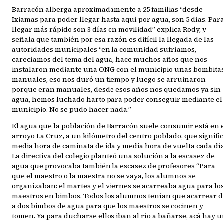
Barracón alberga aproximadamente a 25 familias “desde
Ixiamas para poder llegar hasta aquí por agua, son 5 días. Par
llegar más rápido son 3 días en movilidad” explica Rody, y
señala que también por esa razón es difícil la llegada de las
autoridades municipales “en la comunidad sufríamos,
carecíamos del tema del agua, hace muchos años que nos
instalaron mediante una ONG con el municipio unas bombita
manuales, eso nos duró un tiempo y luego se arruinaron
porque eran manuales, desde esos años nos quedamos ya sin
agua, hemos luchado harto para poder conseguir mediante el
municipio. No se pudo hacer nada.”
El agua que la población de Barracón suele consumir está en 
arroyo La Cruz, a un kilómetro del centro poblado, que signifi
media hora de caminata de ida y media hora de vuelta cada día
La directiva del colegio planteó una solución a la escasez de
agua que provocaba también la escasez de profesores “Para
que el maestro o la maestra no se vaya, los alumnos se
organizaban: el martes y el viernes se acarreaba agua para lo
maestros en bimbos. Todos los alumnos tenían que acarrear d
a dos bimbos de agua para que los maestros se cocinen y
tomen. Ya para ducharse ellos iban al río a bañarse, acá hay 