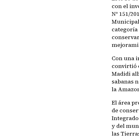
con el in
N° 151/20
Municipal
categoría
conservar 
mejoramien
Con una i
convirtió 
Madidi al
sabanas n
la Amazon
El área p
de conser
Integrado
y del mun
las Tierr