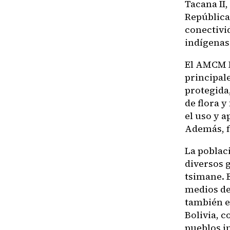
Tacana II
República 
conectivid
indígenas
El AMCM M
principal
protegida,
de flora 
el uso y 
Además, f
La poblac
diversos 
tsimane. 
medios de 
también e
Bolivia, 
pueblos i