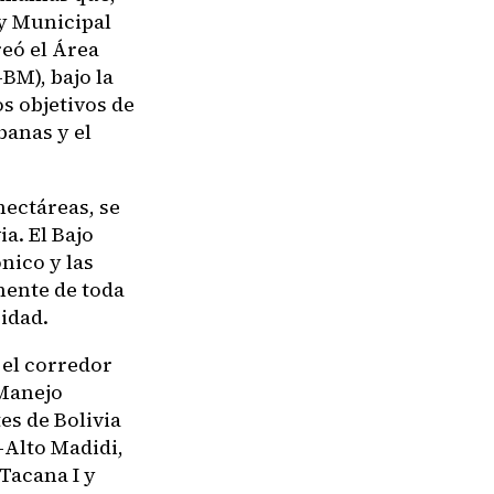
y Municipal
eó el Área
BM), bajo la
s objetivos de
banas y el
ectáreas, se
a. El Bajo
nico y las
mente de toda
idad.
 el corredor
 Manejo
es de Bolivia
-Alto Madidi,
Tacana I y