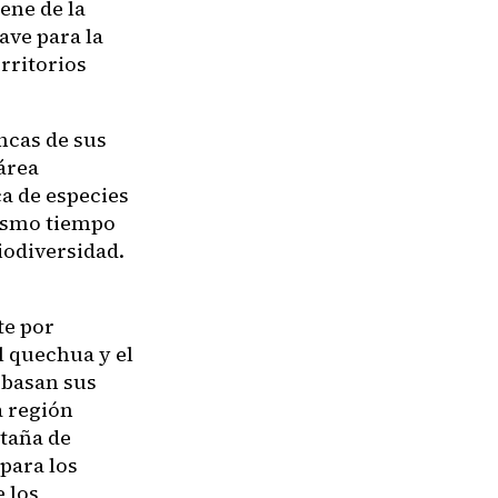
ene de la
ave para la
rritorios
ncas de sus
área
ca de especies
mismo tiempo
iodiversidad.
te por
l quechua y el
 basan sus
a región
staña de
para los
 los