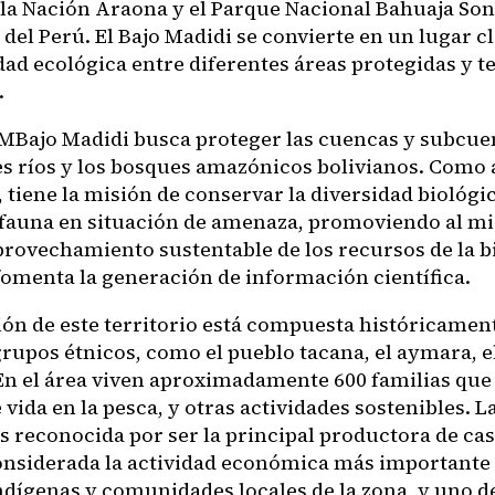
, la Nación Araona y el Parque Nacional Bahuaja Son
del Perú. El Bajo Madidi se convierte en un lugar cl
ad ecológica entre diferentes áreas protegidas y te
.
Bajo Madidi busca proteger las cuencas y subcue
es ríos y los bosques amazónicos bolivianos. Como 
 tiene la misión de conservar la diversidad biológi
y fauna en situación de amenaza, promoviendo al 
aprovechamiento sustentable de los recursos de la b
omenta la generación de información científica.
ión de este territorio está compuesta históricamen
grupos étnicos, como el pueblo tacana, el aymara, e
En el área viven aproximadamente 600 familias que
vida en la pesca, y otras actividades sostenibles. L
s reconocida por ser la principal productora de ca
considerada la actividad económica más importante 
ndígenas y comunidades locales de la zona, y uno de