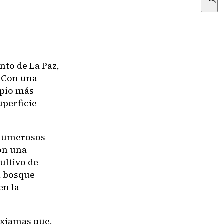
nto de La Paz,
. Con una
ipio más
uperficie
n numerosos
on una
cultivo de
l bosque
en la
Ixiamas que,