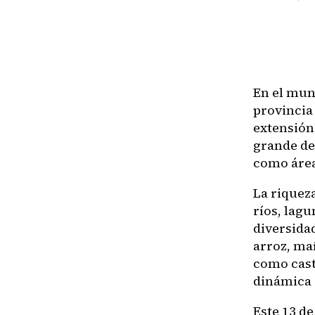
En el mun
provincia
extensión
grande de 
como área
La riquez
ríos, lag
diversidad
arroz, ma
como cast
dinámica 
Este 13 d