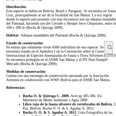
Distribución:
Esta especie se habita en Bolivia, Brazil y Paraguay. Se encuentra en Santa
Cruz, principalmente al sur de la localidad de San Matías. La eco región
donde la especie está presente con más frecuencia son las sabanas inundabl
del Pantanal, haciendo uso del Cerrado y Bosque Seco Chiquitano, entre lo
100 y 200 m (Rocha & Quiroga 2009).
Hábitat:
Sabanas inundables del Pantanal (Rocha & Quiroga 2009).
Estado de conservación:
Se estima que solamente viven 4500 individuos de esta especie. Se
encuentra listada en el Apéndice I en la Convención sobre el Comercio
Internacional de Especies Amenazadas de Fauna y Flora Silvestres (CITES
Se encuentra protegida en el ANMI San Matías y el PN Noel Kempff
Mercado (Rocha & Quiroga 2009).
Medidas de conservación:
Cuenta con una estrategia de conservación ejecutada por la Asociación
Armonía en colaboración con WWF-Bolivia para el ANMI San Matías.
Referencias:
Rocha O. & Quiroga C. 2009.
Aves pp 385-386. En:
Ministerio de Medio Ambiente y Agua 2009.
Libro rojo de la fauna silvestre de vertebrados de Bolivia.
L
Paz, Bolivia. Rocha O. O. & S. Aguilar A. 2012.
Rocha O. O. & S. Aguilar A. 2012.
Guía Fotográfica de las