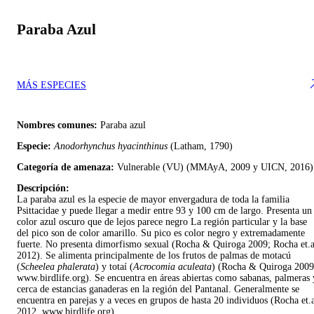
Paraba Azul
MÁS ESPECIES
Nombres comunes:
Paraba azul
Especie:
Anodorhynchus hyacinthinus
(Latham, 1790)
Categoría de amenaza:
Vulnerable (VU) (MMAyA, 2009 y UICN, 2016)
Descripción:
La paraba azul es la especie de mayor envergadura de toda la familia
Psittacidae y puede llegar a medir entre 93 y 100 cm de largo. Presenta un
color azul oscuro que de lejos parece negro La región particular y la base
del pico son de color amarillo. Su pico es color negro y extremadamente
fuerte. No presenta dimorfismo sexual (Rocha & Quiroga 2009; Rocha et.a
2012). Se alimenta principalmente de los frutos de palmas de motacú
(
Scheelea phalerata
) y totaí (
Acrocomia aculeata
) (Rocha & Quiroga 2009
www.birdlife.org). Se encuentra en áreas abiertas como sabanas, palmeras 
cerca de estancias ganaderas en la región del Pantanal. Generalmente se
encuentra en parejas y a veces en grupos de hasta 20 individuos (Rocha et.
2012, www.birdlife.org).