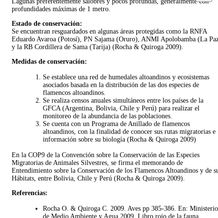
Lagunas preferentemente salobres y pocos profundas, generalmente con
profundidades máximas de 1 metro.
Estado de conservación:
Se encuentran resguardados en algunas áreas protegidas como la RNFA
Eduardo Avaroa (Potosí), PN Sajama (Oruro), ANMI Apolobamba (La Pa
y la RB Cordillera de Sama (Tarija) (Rocha & Quiroga 2009).
Medidas de conservación:
Se establece una red de humedales altoandinos y ecosistemas
asociados basada en la distribución de las dos especies de
flamencos altoandinos.
Se realiza censos anuales simultáneos entre los países de la
GFCA (Argentina, Bolivia, Chile y Perú) para realizar el
monitoreo de la abundancia de las poblaciones.
Se cuenta con un Programa de Anillado de flamencos
altoandinos, con la finalidad de conocer sus rutas migratorias e
información sobre su biología (Rocha & Quiroga 2009)
En la COP9 de la Convención sobre la Conservación de las Especies
Migratorias de Animales Silvestres, se firma el memorando de
Entendimiento sobre la Conservación de los Flamencos Altoandinos y de s
Hábitats, entre Bolivia, Chile y Perú (Rocha & Quiroga 2009).
Referencias:
Rocha O. & Quiroga C. 2009. Aves pp 385-386. En: Ministerio
de Medio Ambiente y Agua 2009. Libro rojo de la fauna