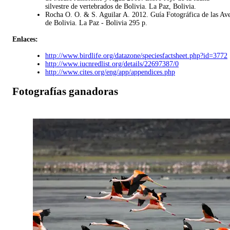
silvestre de vertebrados de Bolivia. La Paz, Bolivia.
Rocha O. O. & S. Aguilar A. 2012. Guía Fotográfica de las Av
de Bolivia. La Paz - Bolivia 295 p.
Enlaces:
http://www.birdlife.org/datazone/speciesfactsheet.php?id=3772
http://www.iucnredlist.org/details/22697387/0
http://www.cites.org/eng/app/appendices.php
Fotografías ganadoras