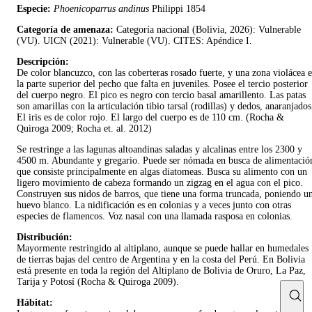
Especie:
Phoenicoparrus andinus
Philippi 1854
Categoría de amenaza:
Categoría nacional (Bolivia, 2026): Vulnerable
(VU). UICN (2021): Vulnerable (VU). CITES: Apéndice I.
Descripción:
De color blancuzco, con las coberteras rosado fuerte, y una zona violácea 
la parte superior del pecho que falta en juveniles. Posee el tercio posterior
del cuerpo negro. El pico es negro con tercio basal amarillento. Las patas
son amarillas con la articulación tibio tarsal (rodillas) y dedos, anaranjados
El iris es de color rojo. El largo del cuerpo es de 110 cm. (Rocha &
Quiroga 2009; Rocha et. al. 2012)
Se restringe a las lagunas altoandinas saladas y alcalinas entre los 2300 y
4500 m. Abundante y gregario. Puede ser nómada en busca de alimentació
que consiste principalmente en algas diatomeas. Busca su alimento con un
ligero movimiento de cabeza formando un zigzag en el agua con el pico.
Construyen sus nidos de barros, que tiene una forma truncada, poniendo u
huevo blanco. La nidificación es en colonias y a veces junto con otras
especies de flamencos. Voz nasal con una llamada rasposa en colonias.
Distribución:
Mayormente restringido al altiplano, aunque se puede hallar en humedales
de tierras bajas del centro de Argentina y en la costa del Perú. En Bolivia
está presente en toda la región del Altiplano de Bolivia de Oruro, La Paz,
Tarija y Potosí (Rocha & Quiroga 2009).
Hábitat: